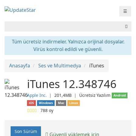
☰
Tüm ücretsiz indirmeler. Yalnızca orijinal dosyalar.
Virüs kontrol edildi ve güvenli.
Anasayfa
Ses ve Multimedya
iTunes
iTunes 12.348746
Apple Inc.
❘
201,4MB
❘
Ücretsiz Yazılım
Android
iOS
Windows
Mac
Linux
788
oy
Son Sürüm
Güvenli yüklemek için