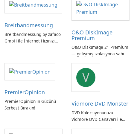
Breitbandmessung
O&O DiskImage
Breitbandmessung by zafaco
Premium
GmbH ile İnternet Hızınızı
O&O DiskImage 21 Premium
Kontrol Edin!
— gelişmiş izolasyona sahip
güçlü, Alman yapımı tam
sistem yedekleme
V
PremierOpinion
PremierOpinion'ın Gücünü
Vidmore DVD Monster
Serbest Bırakın!
DVD Koleksiyonunuzu
Vidmore DVD Canavarı ile
Açın