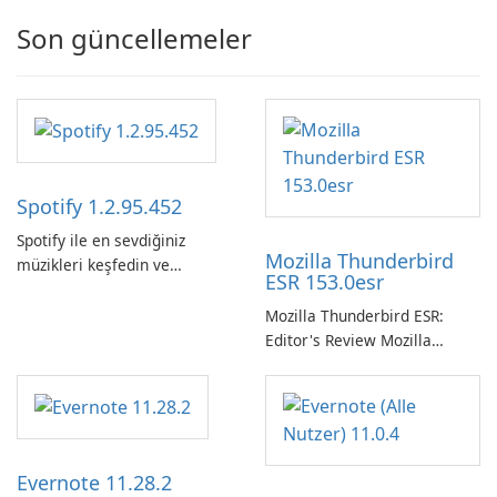
Son güncellemeler
Spotify 1.2.95.452
Spotify ile en sevdiğiniz
Mozilla Thunderbird
müzikleri keşfedin ve
ESR 153.0esr
yayınlayın.
Mozilla Thunderbird ESR:
Editor's Review Mozilla
Thunderbird ESR (Extended
Support Release) is the long-
term support channel of the
Thunderbird desktop email
client designed for
Evernote 11.28.2
organizations and users who