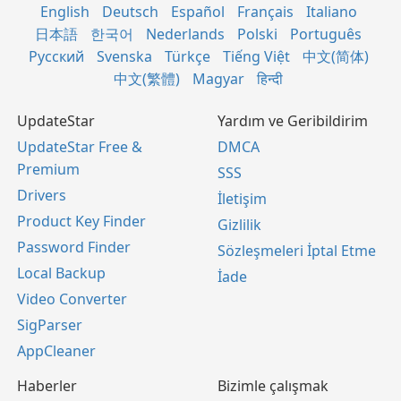
English
Deutsch
Español
Français
Italiano
日本語
한국어
Nederlands
Polski
Português
Русский
Svenska
Türkçe
Tiếng Việt
中文(简体)
中文(繁體)
Magyar
हिन्दी
UpdateStar
Yardım ve Geribildirim
UpdateStar Free &
DMCA
Premium
SSS
Drivers
İletişim
Product Key Finder
Gizlilik
Password Finder
Sözleşmeleri İptal Etme
Local Backup
İade
Video Converter
SigParser
AppCleaner
Haberler
Bizimle çalışmak