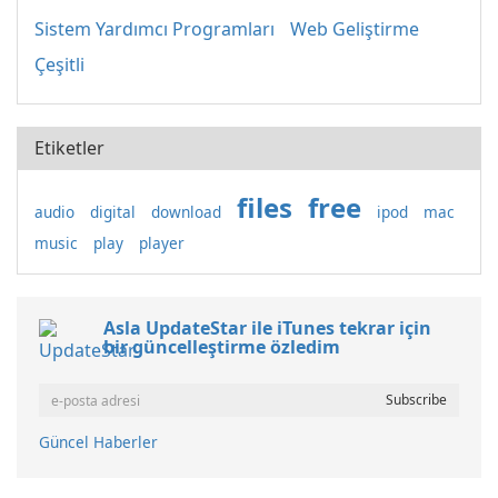
Sistem Yardımcı Programları
Web Geliştirme
Çeşitli
Etiketler
files
free
audio
digital
download
ipod
mac
music
play
player
Asla UpdateStar ile iTunes tekrar için
bir güncelleştirme özledim
Güncel Haberler