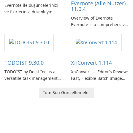
Evernote (Alle Nutzer)
need predictable …
Evernote ile düşüncelerinizi
11.0.4
ve fikirlerinizi düzenleyin.
Overview of Evernote
Evernote is a comprehensive
note-taking and organization
software designed to help
users capture, organize, and
access information across
multiple devices.
TODOIST 9.30.0
XnConvert 1.114
TODOIST by Doist Inc. is a
XnConvert — Editor’s Review:
versatile task management
Fast, Flexible Batch Image
tool designed to help
Converter for Windows,
individuals and teams
macOS and Linux XnConvert
Tüm Son Güncellemeler
organize their work and
is a polished, cross-platform
increase productivity.
batch image processor from
XnSoft that balances depth
and simplicity.