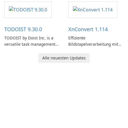
software designed to help
users capture, organize, and
access information across
multiple devices.
TODOIST 9.30.0
XnConvert 1.114
TODOIST by Doist Inc. is a
Effiziente
versatile task management
Bildstapelverarbeitung mit
tool designed to help
XnConvert
individuals and teams
Alle neuesten Updates
organize their work and
increase productivity.