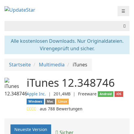
☰
Alle kostenlosen Downloads. Nur Originaldateien.
Virengeprüft und sicher.
Startseite
Multimedia
iTunes
iTunes 12.348746
Apple Inc.
❘
201,4MB
❘
Freeware
Android
iOS
Windows
Mac
Linux
aus
788
Bewertungen
Neueste Version
Sicher