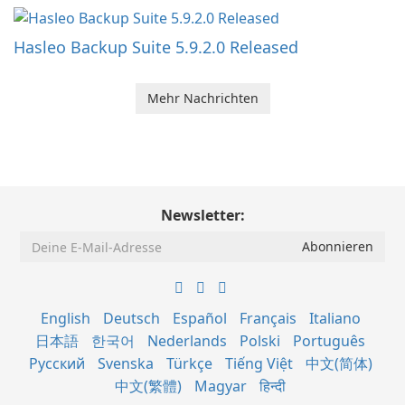
Hasleo Backup Suite 5.9.2.0 Released
Mehr Nachrichten
Newsletter:
English
Deutsch
Español
Français
Italiano
日本語
한국어
Nederlands
Polski
Português
Русский
Svenska
Türkçe
Tiếng Việt
中文(简体)
中文(繁體)
Magyar
हिन्दी