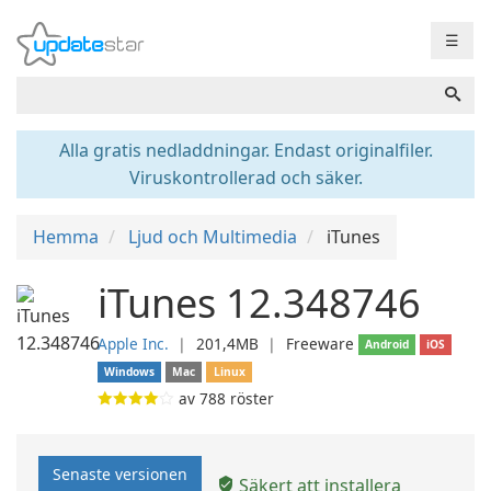
☰
Alla gratis nedladdningar. Endast originalfiler.
Viruskontrollerad och säker.
Hemma
Ljud och Multimedia
iTunes
iTunes 12.348746
Apple Inc.
❘
201,4MB
❘
Freeware
Android
iOS
Windows
Mac
Linux
av
788
röster
Senaste versionen
Säkert att installera