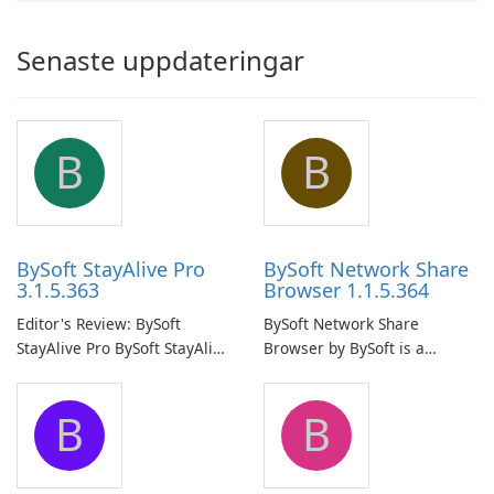
Senaste uppdateringar
B
B
BySoft StayAlive Pro
BySoft Network Share
3.1.5.363
Browser 1.1.5.364
Editor's Review: BySoft
BySoft Network Share
StayAlive Pro BySoft StayAlive
Browser by BySoft is a
Pro is a reliable software
comprehensive software
application designed to
application that allows users
B
B
ensure the continuous and
to easily browse and manage
uninterrupted operation of
shared folders on their
your computer system.
network.