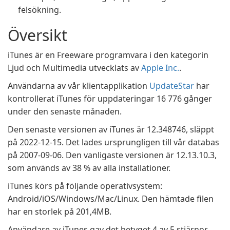
felsökning.
Översikt
iTunes är en Freeware programvara i den kategorin
Ljud och Multimedia utvecklats av
Apple Inc.
.
Användarna av vår klientapplikation
UpdateStar
har
kontrollerat iTunes för uppdateringar 16 776 gånger
under den senaste månaden.
Den senaste versionen av iTunes är 12.348746, släppt
på 2022-12-15. Det lades ursprungligen till vår databas
på 2007-09-06. Den vanligaste versionen är 12.13.10.3,
som används av 38 % av alla installationer.
iTunes körs på följande operativsystem:
Android/iOS/Windows/Mac/Linux. Den hämtade filen
har en storlek på 201,4MB.
Användare av iTunes gav det betyget 4 av 5 stjärnor.