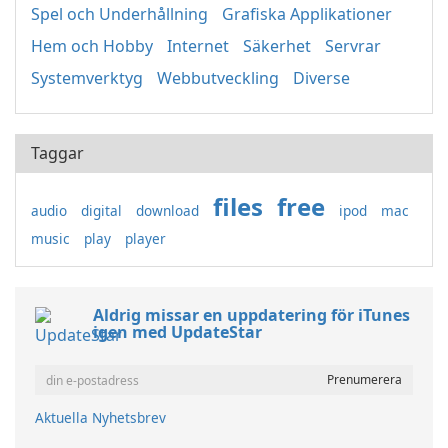
Spel och Underhållning
Grafiska Applikationer
Hem och Hobby
Internet
Säkerhet
Servrar
Systemverktyg
Webbutveckling
Diverse
Taggar
files
free
audio
digital
download
ipod
mac
music
play
player
Aldrig missar en uppdatering för iTunes
igen med UpdateStar
Aktuella Nyhetsbrev