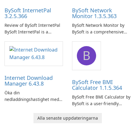
BySoft InternetPal
BySoft Network
3.2.5.366
Monitor 1.3.5.363
Review of BySoft InternetPal
BySoft Network Monitor by
BySoft InternetPal is a
BySoft is a comprehensive
comprehensive software
network monitoring software
application designed to
designed to help businesses
B
monitor your internet
effectively manage their
connection and provide real-
network infrastructure.
time insights into its
performance.
Internet Download
BySoft Free BMI
Manager 6.43.8
Calculator 1.1.5.364
Öka din
BySoft Free BMI Calculator by
nedladdningshastighet med
BySoft is a user-friendly
Internet Download Manager!
software application
designed to help you
Alla senaste uppdateringarna
calculate your Body Mass
Index quickly and accurately.