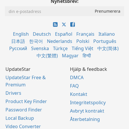
Nyhetsbrev:
English
Deutsch
Español
Français
Italiano
日本語
한국어
Nederlands
Polski
Português
Русский
Svenska
Türkçe
Tiếng Việt
中文(简体)
中文(繁體)
Magyar
हिन्दी
UpdateStar
Hjälp & feedback
UpdateStar Free &
DMCA
Premium
FAQ
Drivers
Kontakt
Product Key Finder
Integritetspolicy
Password Finder
Avbryt kontrakt
Local Backup
Återbetalning
Video Converter