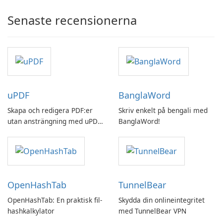
Senaste recensionerna
uPDF
BanglaWord
Skapa och redigera PDF:er
Skriv enkelt på bengali med
utan ansträngning med uPDF
BanglaWord!
by UPDF
OpenHashTab
TunnelBear
OpenHashTab: En praktisk fil-
Skydda din onlineintegritet
hashkalkylator
med TunnelBear VPN