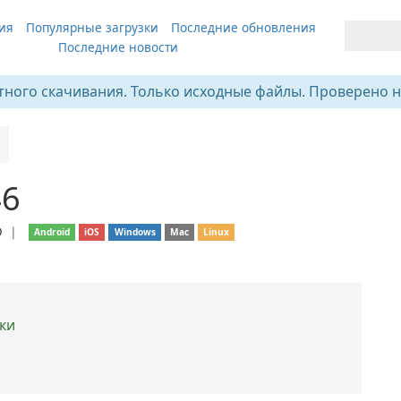
ия
Популярные загрузки
Последние обновления
Последние новости
тного скачивания. Только исходные файлы. Проверено н
46
О
❘
Android
iOS
Windows
Mac
Linux
ки