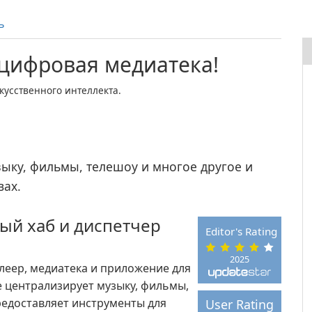
ь
 цифровая медиатека!
усственного интеллекта.
зыку, фильмы, телешоу и многое другое и
вах.
й хаб и диспетчер
Editor's Rating
2025
леер, медиатека и приложение для
е централизирует музыку, фильмы,
предоставляет инструменты для
User Rating