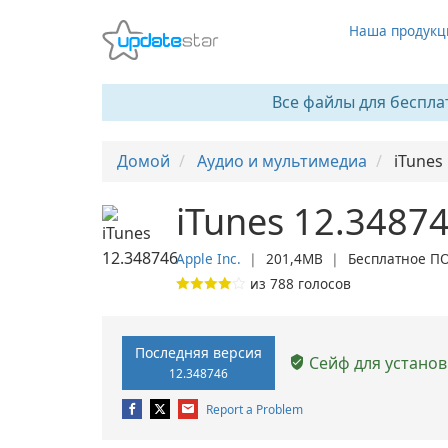
Наша продукц
Все файлы для беспла
Домой
Аудио и мультимедиа
iTunes
iTunes 12.3487
Apple Inc.
❘
201,4MB
❘
Бесплатное П
из
788
голосов
Последняя версия
Сейф для установ
12.348746
Report a Problem