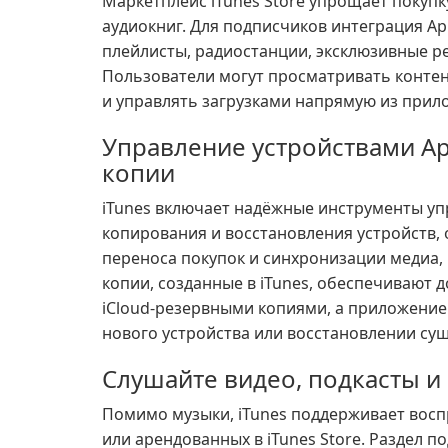
Маркетплейс iTunes Store упрощает покупк
аудиокниг. Для подписчиков интеграция Ap
плейлисты, радиостанции, эксклюзивные 
Пользователи могут просматривать контент
и управлять загрузками напрямую из прил
Управление устройствами Ap
копии
iTunes включает надёжные инструменты уп
копирования и восстановления устройств,
переноса покупок и синхронизации медиа,
копии, созданные в iTunes, обеспечивают 
iCloud-резервными копиями, а приложение
нового устройства или восстановлении су
Слушайте видео, подкасты и
Помимо музыки, iTunes поддерживает восп
или арендованных в iTunes Store. Раздел п