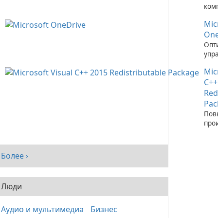
ком
зап
Mic
при
C++
One
Опт
упр
фай
Mic
пом
One
C++
Red
Pac
Пов
про
сис
рас
паке
Более ›
Visu
Люди
Аудио и мультимедиа
Бизнес