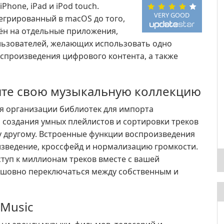
hone, iPad и iPod touch.
VERY GOOD
егрированный в macOS до того,
лён на отдельные приложения,
льзователей, желающих использовать одно
оспроизведения цифрового контента, а также
ите свою музыкальную коллекцию
я организации библиотек для импорта
 создания умных плейлистов и сортировки треков
у другому. Встроенные функции воспроизведения
ведение, кроссфейд и нормализацию громкости.
ступ к миллионам треков вместе с вашей
есшовно переключаться между собственным и
 Music